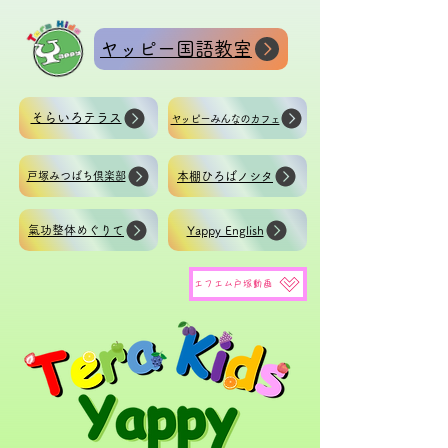
ヤッピー国語教室
そらいろテラス
ヤッピーみんなのカフェ
戸塚みつばち倶楽部
本棚ひろばノシタ
氣功整体めぐりて
Yappy English
エフエム戸塚動画