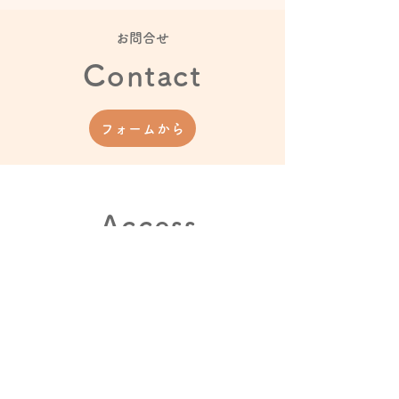
​お問合せ
Contact
フォームから
Access
雲林寺脇の坂を上って、左手の坂
をさらに上ります。